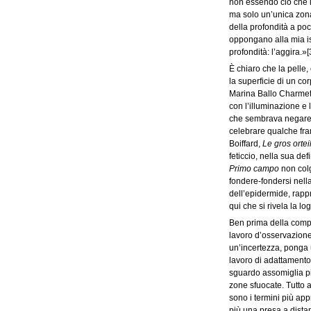
non essendo ciò che 
ma solo un’unica zona
della profondità a poc
oppongano alla mia isp
profondità: l’aggira.»
[
È chiaro che la pelle,
la superficie di un co
Marina Ballo Charmet
con l’illuminazione e 
che sembrava negare l
celebrare qualche fram
Boiffard,
Le gros ortei
feticcio, nella sua d
Primo campo
non col
fondere-fondersi nella
dell’epidermide, rapp
qui che si rivela la 
Ben prima della compars
lavoro d’osservazione
un’incertezza, ponga
lavoro di adattamento 
sguardo assomiglia pi
zone sfuocate. Tutto 
sono i termini più app
più una presa a dista