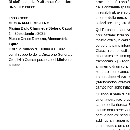
Sindelfingen e la Draiflessen Collection,
proviene da lì. Esso è
l'IKS e il curatore...
della continuità spazi
misurabili attraverso
e l’eros della percezi
Esposizione
sollecitare il registro 
GEOGRAFIA E MISTERO
Marina Ballo Charmet e Stefano Cagol
Qui l’idea del piano v
1 – 20 settembre 2025
precisazione terminol
Museo Greco-Romano, Alessandria,
mostro ottico, in cert
Egitto
corpo e la parte infer
L’Istituto Italiano di Cultura a il Cairo,
Ciascun piano costitu
con il supporto della Direzione Generale
cinematico dell’immag
Creatività Contemporanea del Ministero
dell’occhio
.
[2]
Bisogna
Italiano...
all’interno di un cont
sguardo in un campo d
esplorazione visiva. 
(“Metamorfosi attraver
campo
non sono infat
Quando si parla di ca
cinematografico, lo sp
campo della ripresa. E
stabile della percezio
corpi e non c’è nessu
addirittura in superf
dimensione è un che di