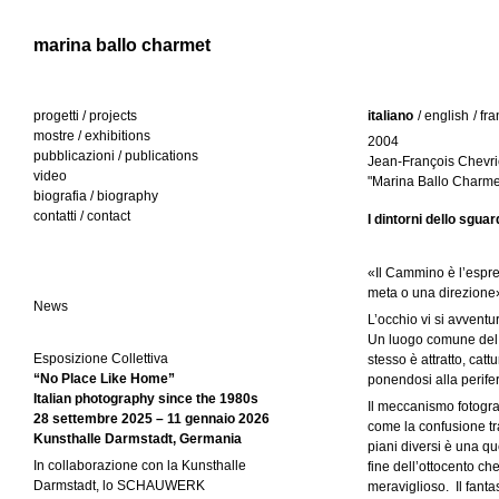
Jump to navigation
marina ballo charmet
progetti / projects
italiano
(s
/ english
/ fr
mostre / exhibitions
c
2004
l
pubblicazioni / publications
h
Jean-François Chevri
video
e
"Marina Ballo Charmet
i
biografia / biography
d
contatti / contact
a
I dintorni dello sgua
n
at
ti
g
«Il Cammino è l’espre
v
meta o una direzione
a
u
News
)
L’occhio vi si avvent
Un luogo comune del l
e
Esposizione Collettiva
stesso è attratto, cat
“No Place Like Home”
ponendosi alla perife
Italian photography since the 1980s
Il meccanismo fotograf
28 settembre 2025 – 11 gennaio 2026
come la confusione tr
Kunsthalle Darmstadt, Germania
piani diversi è una q
In collaborazione con la Kunsthalle
fine dell’ottocento c
Darmstadt, lo SCHAUWERK
meraviglioso. Il fanta