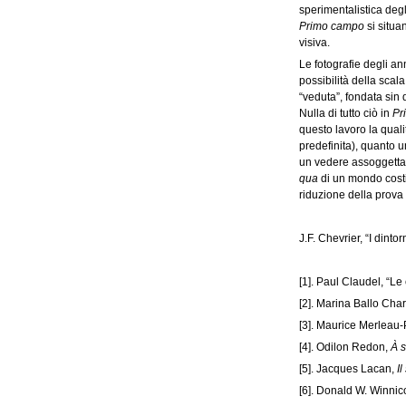
sperimentalistica degl
Primo campo
si situa
visiva.
Le fotografie degli an
possibilità della scal
“veduta”, fondata sin 
Nulla di tutto ciò in
Pr
questo lavoro la quali
predefinita), quanto u
un vedere assoggettan
qua
di un mondo cost
riduzione della prova 
J.F. Chevrier, “I dinto
[1]
. Paul Claudel, “Le 
[2]
. Marina Ballo Cha
[3]
. Maurice Merleau-
[4]
. Odilon Redon,
À 
[5]
. Jacques Lacan,
I
[6]
. Donald W. Winnico