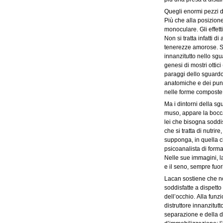
Quegli enormi pezzi di
Più che alla posizione
monoculare. Gli effet
Non si tratta infatti 
tenerezze amorose. Si 
innanzitutto nello sgu
genesi di mostri ottici
paraggi dello sguardo
anatomiche e dei punt
nelle forme composte
Ma i dintorni della sgu
muso, appare la bocca.
lei che bisogna soddis
che si tratta di nutri
supponga, in quella ch
psicoanalista di forma
Nelle sue immagini, la
e il seno, sempre fuo
Lacan sostiene che no
soddisfatte a dispetto
dell’occhio. Alla funz
distruttore innanzitut
separazione e della di