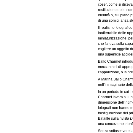
cose”, come si diceva
restituzione delle som
identità o, sul piano 
di una somiglianza sle
Il realismo fotografico
inafferrabile delle a
miniaturizzazione, pe
che fa leva sulla capa
cogliere un oggetto d
una superficie accide
Ballo Charmet introdu
meccanismi di appropr
l’apparizione, o la bre
A Marina Ballo Charmet
nell’immaginario dell
In un periodo in cui i
Charmet lavora su un 
dimensione dell’intim
fotografi non hanno ma
trasfigurazione del pr
Bataille sulla rivista
D
una concezione trionfa
Senza sottoscrivere l