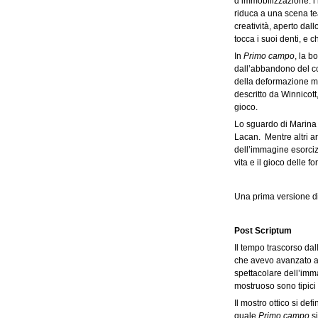
d’immobilizzazione: l’
riduca a una scena tea
creatività, aperto da
tocca i suoi denti, e 
In
Primo campo
, la b
dall’abbandono del co
della deformazione mo
descritto da Winnicott
gioco.
Lo sguardo di Marina B
Lacan. Mentre altri ar
dell’immagine esorciz
vita e il gioco delle 
Una prima versione di
Post Scriptum
Il tempo trascorso dal
che avevo avanzato a 
spettacolare dell’imm
mostruoso sono tipici
Il mostro ottico si de
quale
Primo campo
s