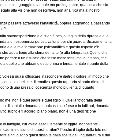
 non di un linguaggio razionale ma prelinguistico, qualcosa che sta
egato alla visione non descrittiva, non analitica ma al nostro
 senza passare attraverso l’analiticità, oppure aggirandola passando
ico?
alla sovraesposizione e al fuori fuoco, al taglio della ripresa e alla
rimanda a un’esperienza percettiva forte per chi guarda. Sicuramente la
storia e alla mia formazione psicanalitica e questo aspetto c’è
he appartiene alla storia dell’arte (e alla fotografia). Quello che
ano portare a un risultato che fosse molto forte, molto intenso, che
e a quello che abbiamo detto prima è fondamentale il punto della
lo volessi quasi offuscare, nascondere dietro il colore, in modo che
o, con tutto quel che di emotivo questo rapporto si porta dietro, il
ogno di una presa di coscienza molto più lenta di quanto
ndo me, non è quel padre e quel figlio lì. Quella fotografia della
na di contatto rimanda a qualcosa che forse è in tutti noi, rimanda
utto subito e ti accorgi piano piano, non è una descrizione
a e di famiglia, cui volevi assolutamente sfuggire, nonostante il
cadi in nessuno di questi territori? Perché il taglio della foto non
adre e figlio sono quasi dissolte dalla scelta dell’inquadratura e dal