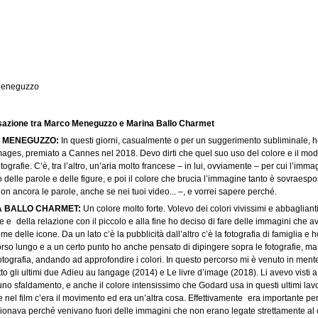
Jump to navigation
Meneguzzo
azione tra Marco Meneguzzo e Marina Ballo Charmet
 MENEGUZZO:
In questi giorni, casualmente o per un suggerimento subliminale, ho
images, premiato a Cannes nel 2018. Devo dirti che quel suo uso del colore e il modo 
tografie. C’è, tra l’altro, un’aria molto francese – in lui, ovviamente – per cui l’im
o delle parole e delle figure, e poi il colore che brucia l’immagine tanto è sovraespo
non ancora le parole, anche se nei tuoi video... –, e vorrei sapere perché.
A BALLO CHARMET:
Un colore molto forte. Volevo dei colori vivissimi e abbaglian
e e della relazione con il piccolo e alla fine ho deciso di fare delle immagini che 
 delle icone. Da un lato c’è la pubblicità dall’altro c’è la fotografia di famiglia e
rso lungo e a un certo punto ho anche pensato di dipingere sopra le fotografie, ma p
fotografia, andando ad approfondire i colori. In questo percorso mi è venuto in mente
tto gli ultimi due Adieu au langage (2014) e Le livre d’image (2018). Li avevo visti
uno sfaldamento, e anche il colore intensissimo che Godard usa in questi ultimi lav
 nel film c’era il movimento ed era un’altra cosa. Effettivamente era importante per 
ionava perché venivano fuori delle immagini che non erano legate strettamente al 