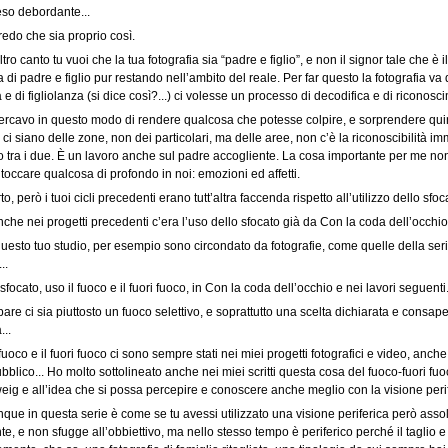
eso debordante...
edo che sia proprio così.
tro canto tu vuoi che la tua fotografia sia “padre e figlio”, e non il signor tale che e
a di padre e figlio pur restando nell’ambito del reale. Per far questo la fotografia v
̀ e di figliolanza (si dice così?...) ci volesse un processo di decodifica e di ricono
rcavo in questo modo di rendere qualcosa che potesse colpire, e sorprendere quin
 ci siano delle zone, non dei particolari, ma delle aree, non c’è la riconoscibilità im
ro tra i due. È un lavoro anche sul padre accogliente. La cosa importante per me non è
 toccare qualcosa di profondo in noi: emozioni ed affetti.
o, però i tuoi cicli precedenti erano tutt’altra faccenda rispetto all’utilizzo dello sf
che nei progetti precedenti c’era l’uso dello sfocato già da Con la coda dell’occhi
questo tuo studio, per esempio sono circondato da fotografie, come quelle della seri
..
 sfocato, uso il fuoco e il fuori fuoco, in Con la coda dell’occhio e nei lavori seguenti
are ci sia piuttosto un fuoco selettivo, e soprattutto una scelta dichiarata e consap
...
 fuoco e il fuori fuoco ci sono sempre stati nei miei progetti fotografici e video, anch
bblico... Ho molto sottolineato anche nei miei scritti questa cosa del fuoco-fuori fuoco
ig e all’idea che si possa percepire e conoscere anche meglio con la visione perifer
ue in questa serie è come se tu avessi utilizzato una visione periferica però ass
te, e non sfugge all’obbiettivo, ma nello stesso tempo è periferico perché il taglio e