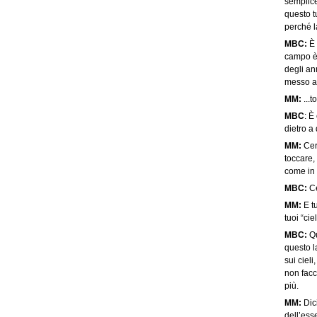
semplice
questo t
perché 
MBC:
È
campo è
degli an
messo al 
MM:
...t
MBC
: E
dietro a 
MM:
Cert
toccare,
come in 
MBC:
Ce
MM:
E tu
tuoi “ci
MBC:
Qu
questo l
sui cieli
non facc
più.
MM:
Dici
dell’ess