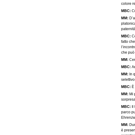
colore r
MBC:
Cr
MM:
D’al
platonic
paternita
MBC:
Ce
fatto che
l’incont
che può
MM:
Cert
MBC:
An
MM:
In 
selettivo.
MBC:
È
MM:
Mi p
sorpresa
MBC:
Il
parco pu
Ehrenzwe
MM:
Dunq
è presen