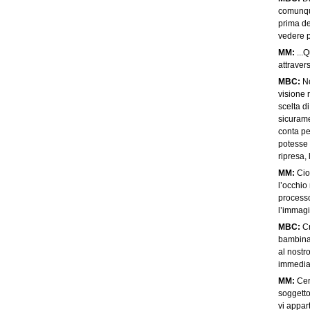
comunque
prima de
vedere p
MM:
...Q
attraver
MBC:
No
visione 
scelta d
sicurame
conta pe
potesse 
ripresa, 
MM:
Cion
l’occhio 
processo
l’immagi
MBC:
Cr
bambina 
al nostr
immediat
MM:
Cer
soggetto
vi appar