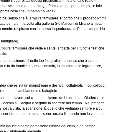
 voluto sfuggire. Da questa prospettiva – metaforica e reale –
 hai sviluppato tanto a lungo: Primo campo, per esempio, è tale
e la prima cosa che un bambino vede?
nel senso che è la figura famigliare. Ricordo che il progetto Primo
o per la prima volta alla galleria Giò Marconi di Milano a metà
a mentre respirava con la stessa inquadratura di Primo campo. Ho
 famigliare).
gura famigliare che vede e sente la “parte per il tutto” e “sa” che
tile.
mbra un ossimoro...) nelle tue fotografie, nel senso che è tutto un
a e fa da tramite a questo contatto, lo accelera e lo ingrandisce,
ra che esista un mainstream e dei rivoli collaterali, in cui colloco i
suo continuo cambiamento e baluginio...
che nel lavoro sul cielo e nel lavoro de Le ore blu – Giudecca. In
e l’occhio sull’acqua e seguire lo scorrere del tempo. Nel progetto
alla nostra vista, la sparizione. È quello che vediamo sempre e a cui
hanno tutta una loro storia... sono ancora lì quando non le vediamo
o, ma del cielo come percezione umana del cielo, e del tempo
n è visibilmente presente.