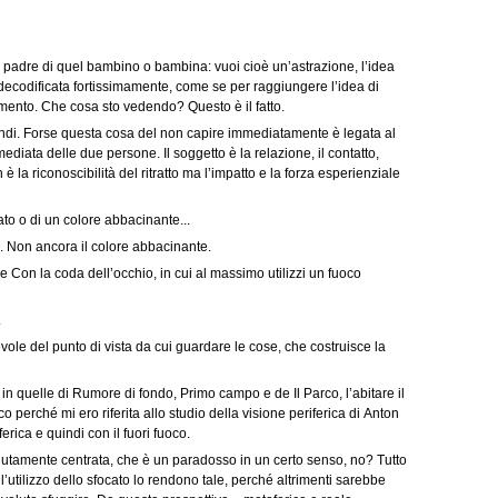
̀ il padre di quel bambino o bambina: vuoi cioè un’astrazione, l’idea
a decodificata fortissimamente, come se per raggiungere l’idea di
scimento. Che cosa sto vedendo? Questo è il fatto.
di. Forse questa cosa del non capire immediatamente è legata al
mediata delle due persone. Il soggetto è la relazione, il contatto,
 la riconoscibilità del ritratto ma l’impatto e la forza esperienziale
ocato o di un colore abbacinante...
o. Non ancora il colore abbacinante.
e Con la coda dell’occhio, in cui al massimo utilizzi un fuoco
.
evole del punto di vista da cui guardare le cose, che costruisce la
e in quelle di Rumore di fondo, Primo campo e de Il Parco, l’abitare il
 perché mi ero riferita allo studio della visione periferica di Anton
ica e quindi con il fuori fuoco.
olutamente centrata, che è un paradosso in un certo senso, no? Tutto
 l’utilizzo dello sfocato lo rendono tale, perché altrimenti sarebbe