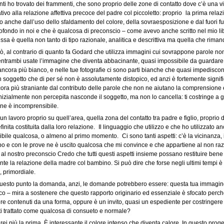
ti ho trovato dei frammenti, che sono proprio delle zone di contatto dove c’è una vi
lativo alla relazione affettiva precoce del padre col piccoletto: proprio la prima rel
to anche dall’uso dello sfaldamento del colore, della sovraesposizione e dal fuor
ofondo in noi e che è qualcosa di preconscio – come avevo anche scritto nel mio libro
essa è quella non tanto di tipo razionale, analitica e descrittiva ma quella che rima
̀, al contrario di quanto fa Godard che utilizza immagini cui sovrappone parole non c
entrambi usate l’immagine che diventa abbacinante, quasi impossibile da guardare, 
ncora più bianco, e nelle tue fotografie ci sono parti bianche che quasi impediscon
n soggetto che di per sé non è assolutamente distopico, ed anzi è fortemente signifi
ora più straniante dal contributo delle parole che non ne aiutano la comprensione 
nizialmente non percepita nasconde il soggetto, ma non lo cancella: ti costringe a 
ne è incomprensibile.
 un lavoro proprio su quell’area, quella zona del contatto tra padre e figlio, proprio
inita costituita dalla loro relazione. Il linguaggio che utilizzo e che ho utilizzato a
ibile qualcosa, o almeno al primo momento. Ci sono tanti aspetti: c’è la vicinanza, 
o e con le prove ne è uscito qualcosa che mi convince e che appartiene al non ra
al nostro preconscio Credo che tutti questi aspetti insieme possano restituire bene
nte la relazione della madre col bambino. Si può dire che forse negli ultimi tempi 
, primordiale.
uesto punto la domanda, anzi, le domande potrebbero essere: questa tua immagine s
co – mira a sostenere che questo rapporto originario ed essenziale è sfocato perche
re contenuti da una forma, oppure è un invito, quasi un espediente per costringere 
ti trattato come qualcosa di consueto e normale?
rei più la prima. È interessante il colore intenso che diventa calore. In questo proget