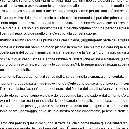
mente, che so, una fotografia di famiglia ritagliata, una tipologia da cui sempre hai
uo ultimo lavoro è assolutamente conseguente alle tue opere precedenti, quelle che
la visione ravvicinata di una parte del corpo insignificante per un adulto, è invec
 il campo visivo del bambino molto piccolo che sicuramente si può dire primo campo 
 nato dopo la realizzazione della videoinstallazione Conversazione che ho presentat
ni Novanta. C’erano dieci monitor messi in cerchio ognuno con una persona ripres
centro il respiro, cioè quello che c’è sotto alla conversazione.
ornando a Primo campo è la prima cosa che si vede, (aggiungerei: parte della figura
̀ come la visione del bambino molto piccolo in braccio alla mamma o comunque alla fi
quella parte del corpo insignificante c’è la persona e la “sente”. È un lavoro quasi tat
o che in quel caso lì l’idea è anche un’idea di tattilità, che esiste visibilmente (se
 sono corpi ravvicinati, è un contatto continuo, no? E la presenza dell’acqua accentu
un liquido amniotico.
rtamente l’acqua aumenta il senso dell’ambiguità nella vicinanza e nel contatto.
 pensi che questo sarà il tuo nuovo filone? Certe volte penso ai tuoi lavori e mi semb
eli” e anche la tua “acqua”, quella del mare, dei fiumi o dei canali (a Venezia), col 
esto elemento del sempre visto o del quotidiano lasciato cadere dalla mente c’è an
avoro l’interesse era fermarsi sulla riva del canale e semplicemente lasciare posar
, il lavoro era sul passaggio delle stelle nel cielo dalla notte al giorno, il trapasso 
iamo caso: il passaggio, delle stelle al nostro occhio ovviamente, perché le stelle 
amo che però in questo caso, non si tratta del cielo come meraviglia dell’univers
ere umano scandito dal cambiare del cielo. È sempre l’umano il centro, anche se no