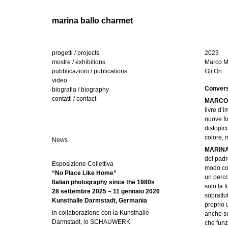
marina ballo charmet
progetti / projects
2023
mostre / exhibitions
Marco 
l
pubblicazioni / publications
Gli Ori
video
i
Convers
biografia / biography
contatti / contact
MARCO
n
livre d’
nuove fo
g
distopic
colore, 
u
News
MARIN
e
del padr
Esposizione Collettiva
modo come
“No Place Like Home”
un perco
Italian photography since the 1980s
solo la 
28 settembre 2025 – 11 gennaio 2026
soprattu
Kunsthalle Darmstadt, Germania
proprio 
In collaborazione con la Kunsthalle
anche se
Darmstadt, lo SCHAUWERK
che funz