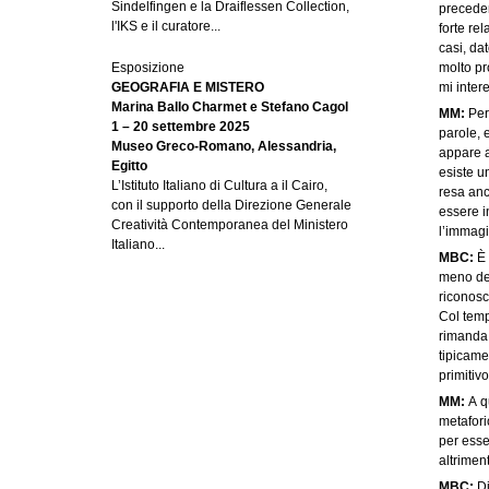
Sindelfingen e la Draiflessen Collection,
preceden
l'IKS e il curatore...
forte re
casi, da
Esposizione
molto pr
GEOGRAFIA E MISTERO
mi inter
Marina Ballo Charmet e Stefano Cagol
MM:
Pero
1 – 20 settembre 2025
parole, 
Museo Greco-Romano, Alessandria,
appare a
Egitto
esiste u
L’Istituto Italiano di Cultura a il Cairo,
resa anc
con il supporto della Direzione Generale
essere i
Creatività Contemporanea del Ministero
l’immagi
Italiano...
MBC:
È
meno def
riconosc
Col temp
rimanda 
tipicame
primitivo
MM:
A q
metafori
per esse
altrimen
MBC:
Di