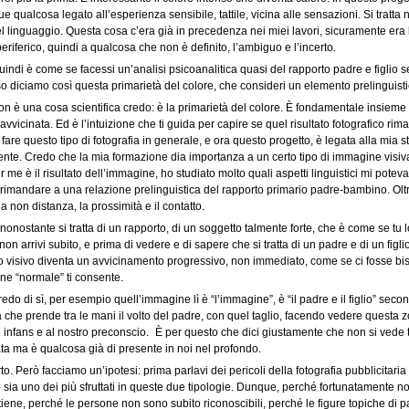
 qualcosa legato all’esperienza sensibile, tattile, vicina alle sensazioni. Si tratta
l linguaggio. Questa cosa c’era già in precedenza nei miei lavori, sicuramente era l
eriferico, quindi a qualcosa che non è definito, l’ambiguo e l’incerto.
uindi è come se facessi un’analisi psicoanalitica quasi del rapporto padre e figlio
so diciamo così questa primarietà del colore, che consideri un elemento prelinguist
n è una cosa scientifica credo: è la primarietà del colore. È fondamentale insieme 
ravvicinata. Ed è l’intuizione che ti guida per capire se quel risultato fotografico 
i fare questo tipo di fotografia in generale, e ora questo progetto, è legata alla mia 
nte. Credo che la mia formazione dia importanza a un certo tipo di immagine visiva c
r me è il risultato dell’immagine, ho studiato molto quali aspetti linguistici mi potev
rimandare a una relazione prelinguistica del rapporto primario padre-bambino. Oltr
la non distanza, la prossimità e il contatto.
onostante si tratta di un rapporto, di un soggetto talmente forte, che è come se tu 
non arrivi subito, e prima di vedere e di sapere che si tratta di un padre e di un figli
 visivo diventa un avvicinamento progressivo, non immediato, come se ci fosse bis
ne “normale” ti consente.
edo di sì, per esempio quell’immagine lì è “l’immagine”, è “il padre e il figlio” seco
che prende tra le mani il volto del padre, con quel taglio, facendo vedere questa zo
o infans e al nostro preconscio. È per questo che dici giustamente che non si vede t
a ma è qualcosa già di presente in noi nel profondo.
to. Però facciamo un’ipotesi: prima parlavi dei pericoli della fotografia pubblicitari
 sia uno dei più sfruttati in queste due tipologie. Dunque, perché fortunatamente non 
tiene, perché le persone non sono subito riconoscibili, perché le figure topiche di p