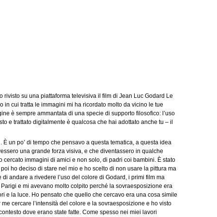
 rivisto su una piattaforma televisiva il film di Jean Luc Godard Le
in cui tratta le immagini mi ha ricordato molto da vicino le tue
magine è sempre ammantata di una specie di supporto filosofico: l’uso
sto e trattato digitalmente è qualcosa che hai adottato anche tu – il
ti. È un po’ di tempo che pensavo a questa tematica, a questa idea
avessero una grande forza visiva, e che diventassero in qualche
 ho cercato immagini di amici e non solo, di padri coi bambini. È stato
oi ho deciso di stare nel mio e ho scelto di non usare la pittura ma
 di andare a rivedere l’uso del colore di Godard, i primi film ma
 a Parigi e mi avevano molto colpito perché la sovraesposizione era
ori e la luce. Ho pensato che quello che cercavo era una cosa simile
me cercare l’intensità del colore e la sovraesposizione e ho visto
contesto dove erano state fatte. Come spesso nei miei lavori