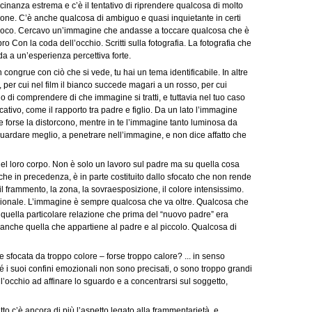
cinanza estrema e c’è il tentativo di riprendere qualcosa di molto
azione. C’è anche qualcosa di ambiguo e quasi inquietante in certi
i fuoco. Cercavo un’immagine che andasse a toccare qualcosa che è
 Con la coda dell’occhio. Scritti sulla fotografia. La fotografia che
nda a un’esperienza percettiva forte.
ongrue con ciò che si vede, tu hai un tema identificabile. In altre
per cui nel film il bianco succede magari a un rosso, per cui
o di comprendere di che immagine si tratti, e tuttavia nel tuo caso
cativo, come il rapporto tra padre e figlio. Da un lato l’immagine
e forse la distorcono, mentre in te l’immagine tanto luminosa da
guardare meglio, a penetrare nell’immagine, e non dice affatto che
 del loro corpo. Non è solo un lavoro sul padre ma su quella cosa
nche in precedenza, è in parte costituito dallo sfocato che non rende
il frammento, la zona, la sovraesposizione, il colore intensissimo.
zionale. L’immagine è sempre qualcosa che va oltre. Qualcosa che
 quella particolare relazione che prima del “nuovo padre” era
è anche quella che appartiene al padre e al piccolo. Qualcosa di
focata da troppo colore – forse troppo calore? ... in senso
́ i suoi confini emozionali non sono precisati, o sono troppo grandi
l’occhio ad affinare lo sguardo e a concentrarsi sul soggetto,
to c’è ancora di più l’aspetto legato alla frammentarietà, e